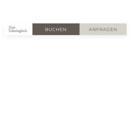
Zum
BUCHEN
ANFRAGEN
Urlaubsglück
Abwechslung garantiert -
Veranstaltungen
Abwechslungsreich und vor allem genussvoll
- so erleben wir gemeinsam den Urlaub im
Gasteiger Jagdschlössl inmitten der
Kitzbüheler Alpen! Entdecken Sie die
zahlreichen Veranstaltungen in der