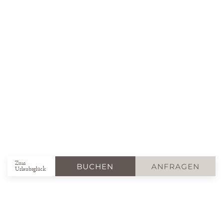
Zum
BUCHEN
ANFRAGEN
Urlaubsglück
Der Umwelt zuliebe ...