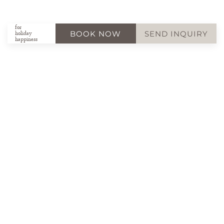
for
BOOK NOW
SEND INQUIRY
holiday
happiness
100% Recommendation -
100% Satisfied
Hotel Jagdschlössl
Sehr gut
5.9 Gesamtbewertung
"
Tolles Hotel mit freundlichem Service und